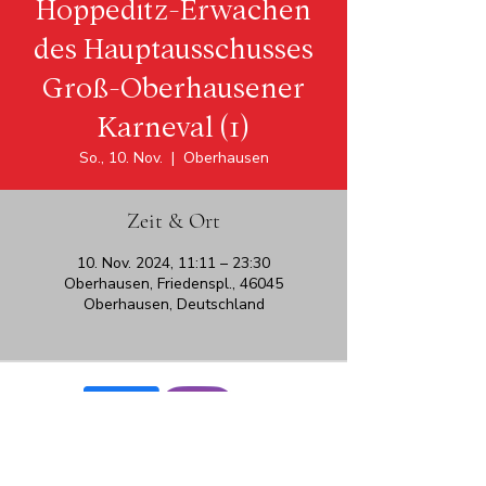
Hoppeditz-Erwachen
des Hauptausschusses
Groß-Oberhausener
Karneval (1)
So., 10. Nov.
  |  
Oberhausen
Zeit & Ort
10. Nov. 2024, 11:11 – 23:30
Oberhausen, Friedenspl., 46045
Oberhausen, Deutschland