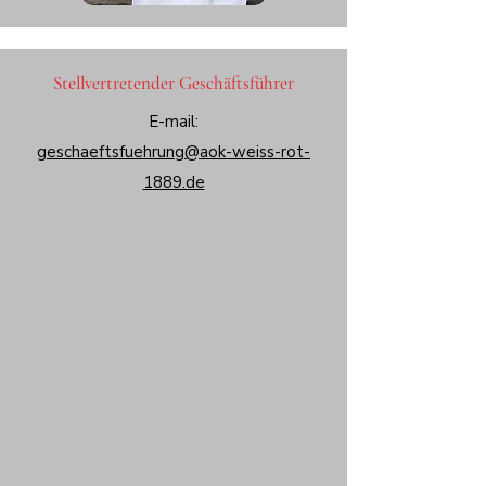
Stellvertretender Geschäftsführer
E-mail:
geschaeftsfuehrung@aok-weiss-rot-
1889.de