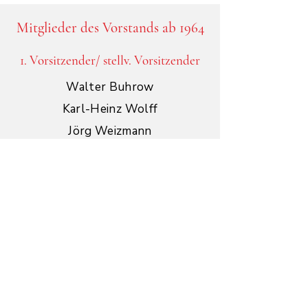
Mitglieder des Vorstands ab 1964
1. Vorsitzender/ stellv. Vorsitzender
Walter Buhrow
Karl-Heinz Wolff
Jörg Weizmann
Rainer Löschke
Heiner Dehorn
Hans-Georg Leinweber
Wolfgang Grotthaus
Heiner Dehorn
Oliver Ellerbrok
Michael Schulz