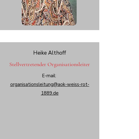
Heike Althoff
Stellvertretender Organisationsleiter
E-mail:
organisationsleitung@aok-weiss-rot-
1889.de